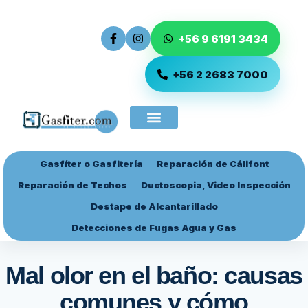
+56 9 6191 3434
+56 2 2683 7000
Gasfíter o Gasfitería
Reparación de Cálifont
Ingreso de Servicio
Reparación de Techos
Ductoscopia, Video Inspección
Destape de Alcantarillado
Detecciones de Fugas Agua y Gas
Mal olor en el baño: causas
comunes y cómo