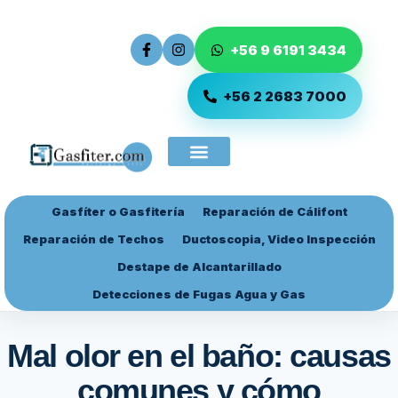
+56 9 6191 3434
+56 2 2683 7000
Gasfíter o Gasfitería
Reparación de Cálifont
Ingreso de Servicio
Reparación de Techos
Ductoscopia, Video Inspección
Destape de Alcantarillado
Detecciones de Fugas Agua y Gas
Mal olor en el baño: causas
comunes y cómo