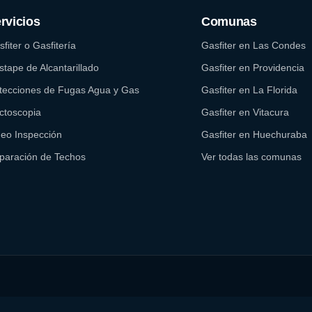
rvicios
Comunas
fiter o Gasfitería
Gasfiter en Las Condes
tape de Alcantarillado
Gasfiter en Providencia
tecciones de Fugas Agua y Gas
Gasfiter en La Florida
ctoscopia
Gasfiter en Vitacura
deo Inspección
Gasfiter en Huechuraba
paración de Techos
Ver todas las comunas