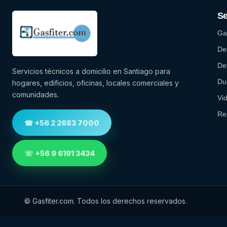
Se
Gas
Des
De
Servicios técnicos a domicilio en Santiago para
Du
hogares, edificios, oficinas, locales comerciales y
comunidades.
Vi
Re
☎ +56 2 2683 7000
☏ +56 9 6191 3434
©
Gasfiter.com. Todos los derechos reservados.