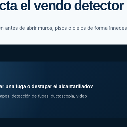
ta el vendo detector
n antes de abrir muros, pisos o cielos de forma inneces
ar una fuga o destapar el alcantarillado?
stapes, detección de fugas, ductoscopia, video