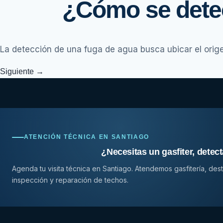
¿Cómo se detec
La detección de una fuga de agua busca ubicar el orige
Siguiente
→
ATENCIÓN TÉCNICA EN SANTIAGO
¿Necesitas un gasfiter, detect
Agenda tu visita técnica en Santiago. Atendemos gasfitería, de
inspección y reparación de techos.