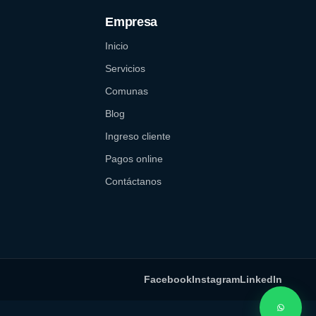
Empresa
Inicio
Servicios
Comunas
Blog
Ingreso cliente
Pagos online
Contáctanos
Facebook
Instagram
LinkedIn
What