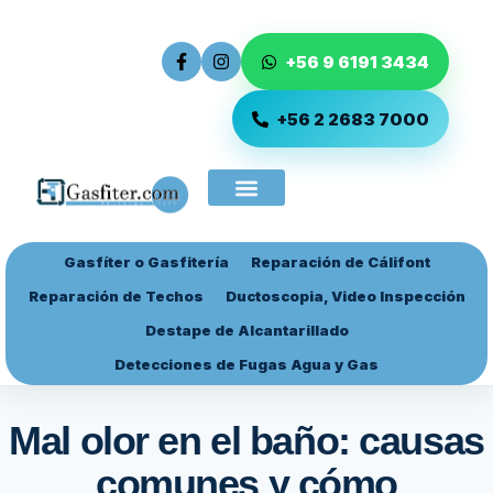
+56 9 6191 3434
+56 2 2683 7000
Gasfíter o Gasfitería
Reparación de Cálifont
Ingreso de Servicio
Reparación de Techos
Ductoscopia, Video Inspección
Destape de Alcantarillado
Detecciones de Fugas Agua y Gas
Mal olor en el baño: causas
comunes y cómo